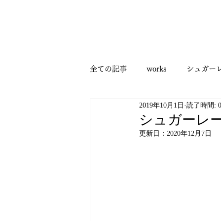
全ての記事
works
シュガー
2019年10月1日
読了時間: 
ウエディングケーキ
アフタ
シュガーレ
更新日：
2020年12月7日
シュガークラフト
シュガー
催事・イベント出店
空間デ