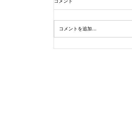
コメント
コメントを追加…
横浜高島屋 スウィーツマー
ケット［Folium Floris
TAKARAZUKA Ai Mizuki］