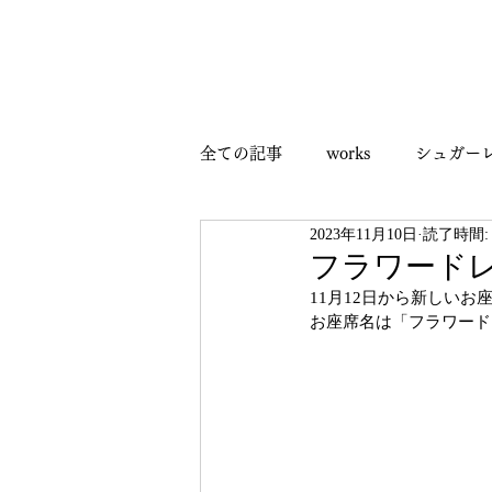
全ての記事
works
シュガー
2023年11月10日
読了時間:
ウエディングケーキ
アフタ
フラワード
11月12日から新しい
お座席名は「フラワード
シュガークラフト
シュガー
催事・イベント出店
空間デ