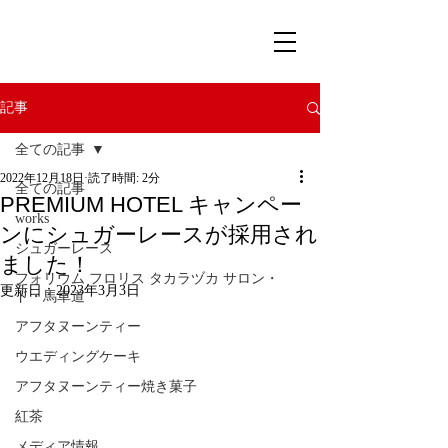
記事
全ての記事
2022年12月18日
読了時間: 2分
全ての記事
PREMIUM HOTEL キャンペー
works
ンにシュガーレースが採用され
シュガーレース
ました！
フォリウム フロリス タカラヅカ サロン・
更新日：
2023年3月3日
ド・馬車道
アフタヌーンティー
ウエディングケーキ
アフタヌーンティー焼き菓子
紅茶
メディア情報