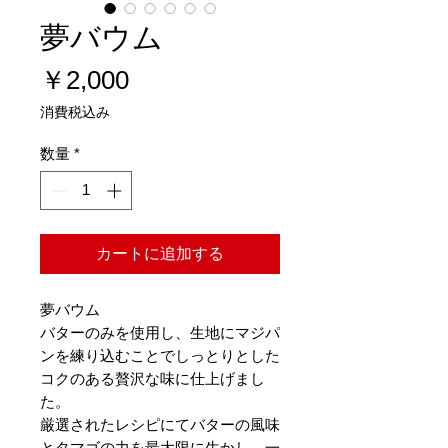
夢バウム
価
￥2,000
格
消費税込み
数量
*
カートに追加する
夢バウム
バターのみを使用し、生地にマジパ
ンを練り込むことでしっとりとした
コクのある贅沢な味に仕上げまし
た。
厳選されたレシピにてバターの風味
とタマゴの力を最大限に生かし、一