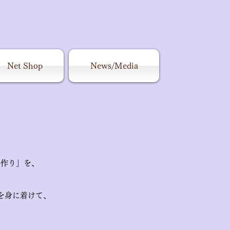
Net Shop
News/Media
子作り」を、
を身に着けて、