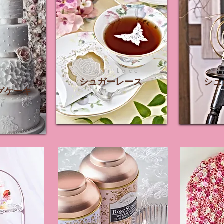
ing
Sugar Lace
Su
e
シュガーレース
シュ
グケーキ