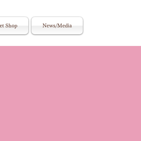
et Shop
News/Media
ト【各種プロデュース、製作販売、レッスン】