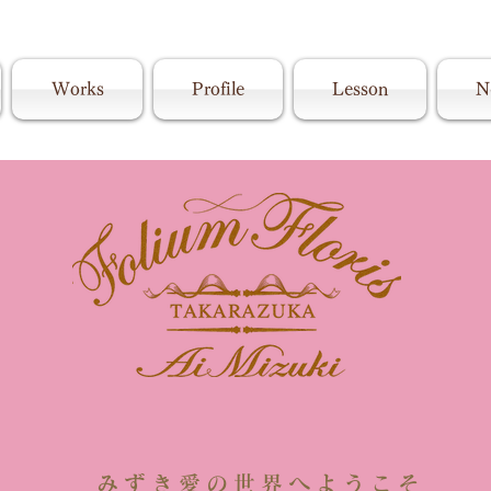
Works
Profile
Lesson
N
​フォリウムフロリスタカラヅカ Ai Mizuki
ディングケーキ・アフタヌーンティー・紅茶​・店舗空間デザイン・フラワーアレンジメン
みずき愛の世界へようこそ