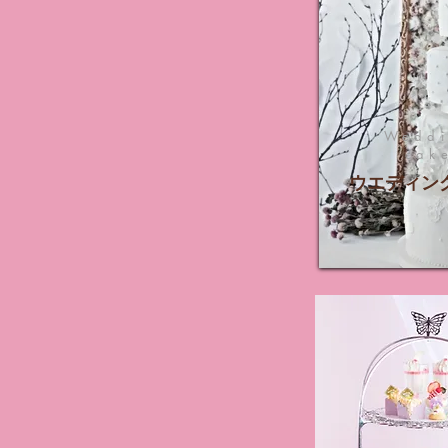
Wedd
cak
ウエディン