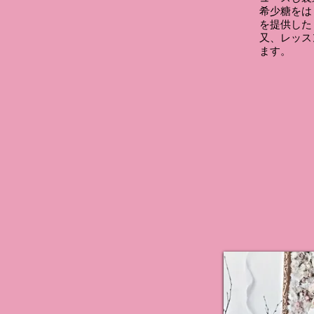
希少糖をは
を提供した
​又、レッ
ます。